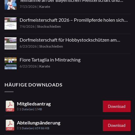
7/15/2026
|
Karate
Zazen
Dorfmeisterschaft 2026 – Promillpferde holen sich
7/6/2026
|
Stockschießen
den Titel
Dorfmeisterschaft für Hobbystockschützen am
6/23/2026
|
Stockschießen
04.07.2026
Fiore Tartaglia in Mintraching
6/22/2026
|
Karate
HÄUFIGE DOWNLOADS
Mitgliedsantrag
Download
1 Datei(en)
1 MB
Abteilungsänderung
Download
1 Datei(en)
659.86 KB