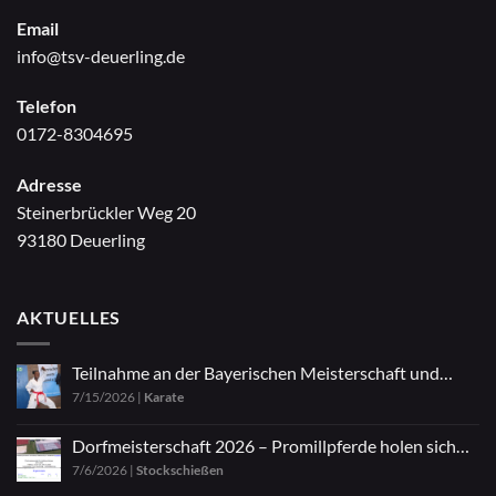
Email
info@tsv-deuerling.de
Telefon
0172-8304695
Adresse
Steinerbrückler Weg 20
93180 Deuerling
AKTUELLES
Teilnahme an der Bayerischen Meisterschaft und
7/15/2026
|
Karate
Zazen
Dorfmeisterschaft 2026 – Promillpferde holen sich
7/6/2026
|
Stockschießen
den Titel