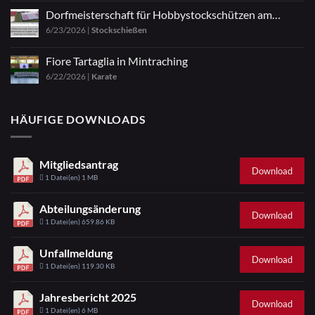
Dorfmeisterschaft für Hobbystockschützen am
6/23/2026
|
Stockschießen
04.07.2026
Fiore Tartaglia in Mintraching
6/22/2026
|
Karate
HÄUFIGE DOWNLOADS
Mitgliedsantrag
Download
1 Datei(en)
1 MB
Abteilungsänderung
Download
1 Datei(en)
659.86 KB
Unfallmeldung
Download
1 Datei(en)
119.30 KB
Jahresbericht 2025
Download
1 Datei(en)
6 MB