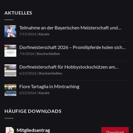
AKTUELLES
Teilnahme an der Bayerischen Meisterschaft und
7/15/2026
|
Karate
Zazen
Dorfmeisterschaft 2026 – Promillpferde holen sich
7/6/2026
|
Stockschießen
den Titel
Dorfmeisterschaft für Hobbystockschützen am
6/23/2026
|
Stockschießen
04.07.2026
Fiore Tartaglia in Mintraching
6/22/2026
|
Karate
HÄUFIGE DOWNLOADS
Mitgliedsantrag
Download