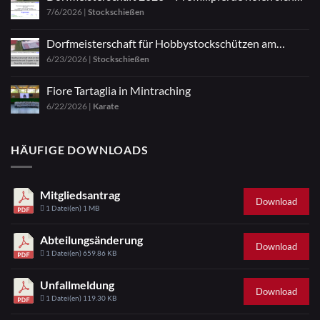
7/6/2026
|
Stockschießen
den Titel
Dorfmeisterschaft für Hobbystockschützen am
6/23/2026
|
Stockschießen
04.07.2026
Fiore Tartaglia in Mintraching
6/22/2026
|
Karate
HÄUFIGE DOWNLOADS
Mitgliedsantrag
Download
1 Datei(en)
1 MB
Abteilungsänderung
Download
1 Datei(en)
659.86 KB
Unfallmeldung
Download
1 Datei(en)
119.30 KB