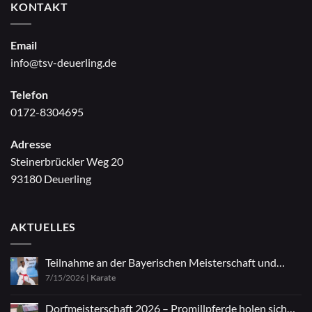
KONTAKT
Email
info@tsv-deuerling.de
Telefon
0172-8304695
Adresse
Steinerbrückler Weg 20
93180 Deuerling
AKTUELLES
Teilnahme an der Bayerischen Meisterschaft und
7/15/2026
|
Karate
Zazen
Dorfmeisterschaft 2026 – Promillpferde holen sich