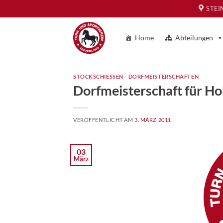
Zum
STEI
Inhalt
springen
Home
Abteilungen
STOCKSCHIESSEN - DORFMEISTERSCHAFTEN
Dorfmeisterschaft für H
VERÖFFENTLICHT AM
3. MÄRZ 2011
03
März