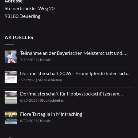
Adresse
Steinerbrückler Weg 20
93180 Deuerling
AKTUELLES
Teilnahme an der Bayerischen Meisterschaft und
7/15/2026
|
Karate
Zazen
Dorfmeisterschaft 2026 – Promillpferde holen sich
7/6/2026
|
Stockschießen
den Titel
Dorfmeisterschaft für Hobbystockschützen am
6/23/2026
|
Stockschießen
04.07.2026
Fiore Tartaglia in Mintraching
6/22/2026
|
Karate