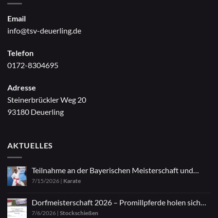
Email
info@tsv-deuerling.de
Telefon
0172-8304695
Adresse
Steinerbrückler Weg 20
93180 Deuerling
AKTUELLES
Teilnahme an der Bayerischen Meisterschaft und
7/15/2026
|
Karate
Zazen
Dorfmeisterschaft 2026 – Promillpferde holen sich
7/6/2026
|
Stockschießen
den Titel