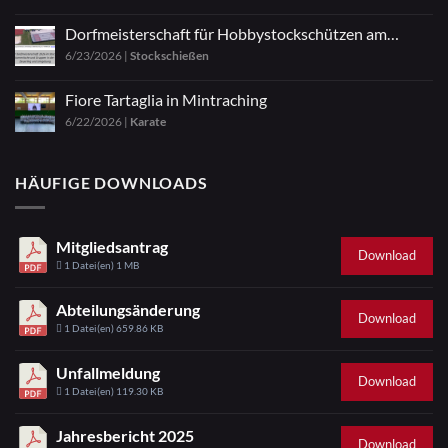
Dorfmeisterschaft für Hobbystockschützen am
6/23/2026
|
Stockschießen
04.07.2026
Fiore Tartaglia in Mintraching
6/22/2026
|
Karate
HÄUFIGE DOWNLOADS
Mitgliedsantrag
Download
1 Datei(en)
1 MB
Abteilungsänderung
Download
1 Datei(en)
659.86 KB
Unfallmeldung
Download
1 Datei(en)
119.30 KB
Jahresbericht 2025
Download